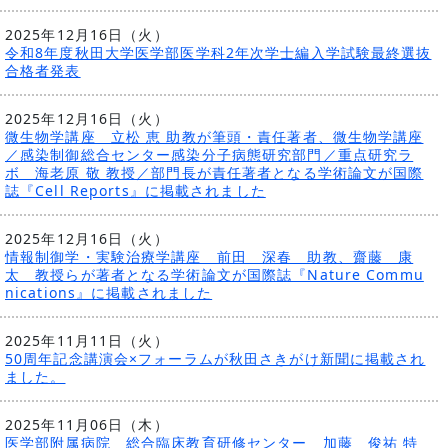
2025年12月16日（火）
令和8年度秋田大学医学部医学科2年次学士編入学試験最終選抜
合格者発表
2025年12月16日（火）
微生物学講座 立松 恵 助教が筆頭・責任著者、微生物学講座
／感染制御総合センター感染分子病態研究部門／重点研究ラ
ボ 海老原 敬 教授／部門長が責任著者となる学術論文が国際
誌『Cell Reports』に掲載されました
2025年12月16日（火）
情報制御学・実験治療学講座 前田 深春 助教、齋藤 康
太 教授らが著者となる学術論文が国際誌『Nature Commu
nications』に掲載されました
2025年11月11日（火）
50周年記念講演会×フォーラムが秋田さきがけ新聞に掲載され
ました。
2025年11月06日（木）
医学部附属病院 総合臨床教育研修センター 加藤 俊祐 特