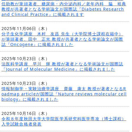
任助教が筆頭著者、糖尿病・内分泌内科／老年内科 脇 裕典
教授が共著者となる学術論文が国際誌『Diabetes Research
and Clinical Practice』に掲載されます
2025年11月06日（木）
分子生化学講座 木村 友昌 先生（大学院博士課程在籍中）
が筆頭著者、田中 正光 教授が共著者となる学術論文が国際
誌『Oncogene』に掲載されました
2025年10月23日（木）
法医科学講座 早川 輝 教授が著者となる学術論文が国際誌
『Journal of Molecular Medicine』に掲載されました
2025年10月23日（木）
情報制御学・実験治療学講座 齋藤 康太 教授が著者となるR
oadmap articleが国際誌『Nature reviews molecular cell
biology』に掲載されました
2025年10月16日（木）
令和８年度秋田大学大学院医学系研究科医学専攻（博士課程）
入学試験合格者発表