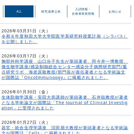
入試情報・
ALL
研究成果公表
お知らせ
合格者発表情報
2026年03月31日（火）
令和８年度秋田大学大学院医学系研究科授業計画（シラバス）
を公開しました。
2026年03月17日（火）
胸部外科学講座 山口歩子先生が筆頭著者、同今井一博教授、
微生物学講座/感染制御総合センター感染分子病態研究部門/重
点研究ラボ 海老原敬教授/部門長が責任著者となる学術論文
が国際誌『OncoImmunoogy』に掲載されました。
2026年01月30日（金）
生体防御学講座・安田大恭講師が筆頭著者、石井聡教授が著者
となる学術論文が国際誌「The Journal of Clinical Investig
ation」に受理されました
2026年01月27日（火）
器官・統合生理学講座 沼田朋大教授が筆頭著者となる学術論
文が国際誌「Cells」に掲載されました