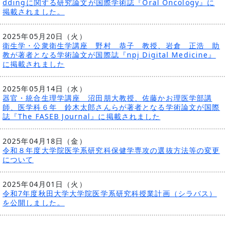
ddingに関する研究論文が国際学術誌『Oral Oncology』に
掲載されました。
2025年05月20日（火）
衛生学・公衆衛生学講座 野村 恭子 教授、岩倉 正浩 助
教が著者となる学術論文が国際誌『npj Digital Medicine』
に掲載されました
2025年05月14日（水）
器官・統合生理学講座 沼田朋大教授、佐藤かお理医学部講
師、医学科６年 鈴木太郎さんらが著者となる学術論文が国際
誌『The FASEB Journal』に掲載されました
2025年04月18日（金）
令和８年度大学院医学系研究科保健学専攻の選抜方法等の変更
について
2025年04月01日（火）
令和7年度秋田大学大学院医学系研究科授業計画（シラバス）
を公開しました。