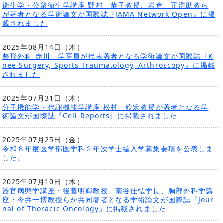
衛生学・公衆衛生学講座 野村 恭子教授、岩倉 正浩助教ら
が著者となる学術論文が国際誌『JAMA Network Open』に掲
載されました
2025年08月14日（木）
整形外科 赤川 学医員が代表著者となる学術論文が国際誌『K
nee Surgery, Sports Traumatology, Arthroscopy』に掲載
されました
2025年07月31日（木）
分子機能学・代謝機能学講座 松村 欣宏教授が著者となる学
術論文が国際誌『Cell Reports』に掲載されました
2025年07月25日（金）
令和８年度医学部医学科２年次学士編入学募集要項を公表しま
した。
2025年07月10日（木）
器官病態学講座・後藤明輝教授、南谷佳弘学長、胸部外科学講
座・今井一博教授らが共同著者となる学術論文が国際誌『Jour
nal of Thoracic Oncology』に掲載されました