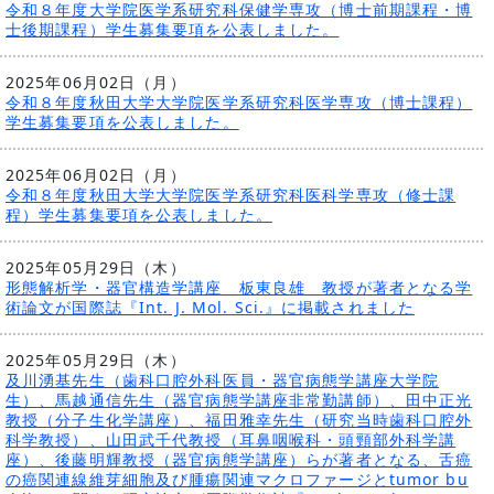
令和８年度大学院医学系研究科保健学専攻（博士前期課程・博
士後期課程）学生募集要項を公表しました。
2025年06月02日（月）
令和８年度秋田大学大学院医学系研究科医学専攻（博士課程）
学生募集要項を公表しました。
2025年06月02日（月）
令和８年度秋田大学大学院医学系研究科医科学専攻（修士課
程）学生募集要項を公表しました。
2025年05月29日（木）
形態解析学・器官構造学講座 板東良雄 教授が著者となる学
術論文が国際誌『Int. J. Mol. Sci.』に掲載されました
2025年05月29日（木）
及川湧基先生（歯科口腔外科医員・器官病態学講座大学院
生）、馬越通信先生（器官病態学講座非常勤講師）、田中正光
教授（分子生化学講座）、福田雅幸先生（研究当時歯科口腔外
科学教授）、山田武千代教授（耳鼻咽喉科・頭頸部外科学講
座）、後藤明輝教授（器官病態学講座）らが著者となる、舌癌
の癌関連線維芽細胞及び腫瘍関連マクロファージとtumor bu