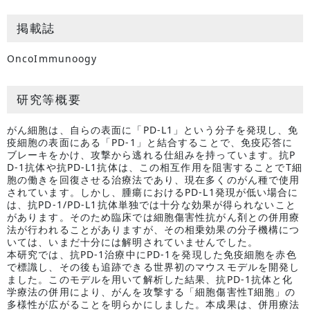
掲載誌
OncoImmunoogy
研究等概要
がん細胞は、自らの表面に「PD-L1」という分子を発現し、免
疫細胞の表面にある「PD-1」と結合することで、免疫応答に
ブレーキをかけ、攻撃から逃れる仕組みを持っています。抗P
D-1抗体や抗PD-L1抗体は、この相互作用を阻害することでT細
胞の働きを回復させる治療法であり、現在多くのがん種で使用
されています。しかし、腫瘍におけるPD-L1発現が低い場合に
は、抗PD-1/PD-L1抗体単独では十分な効果が得られないこと
があります。そのため臨床では細胞傷害性抗がん剤との併用療
法が行われることがありますが、その相乗効果の分子機構につ
いては、いまだ十分には解明されていませんでした。
本研究では、抗PD-1治療中にPD-1を発現した免疫細胞を赤色
で標識し、その後も追跡できる世界初のマウスモデルを開発し
ました。このモデルを用いて解析した結果、抗PD-1抗体と化
学療法の併用により、がんを攻撃する「細胞傷害性T細胞」の
多様性が広がることを明らかにしました。本成果は、併用療法