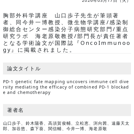
2026年03月17日（火）
胸部外科学講座 山口歩子先生が筆頭著
者、同今井一博教授、微生物学講座/感染制
御総合センター感染分子病態研究部門/重点
研究ラボ 海老原敬教授/部門長が責任著者
となる学術論文が国際誌『OncoImmunoo
gy』に掲載されました。
論文タイトル
PD-1 genetic fate mapping uncovers immune cell dive
rsity mediating the efficacy of combined PD-1 blockad
e and chemotherapy
著者名
山口歩子、鈴木陽香、高須賀俊輔、立松恵、渕向茜、遠藤天太
郎、加谷悠、森下葵、関信輔、今井一博、海老原敬