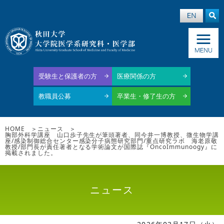
受験生と保護者の方
医療関係の方
教職員公募
卒業生・修了生の方
HOME
ニュース
胸部外科学講座 山口歩子先生が筆頭著者、同今井一博教授、微生物学講
座/感染制御総合センター感染分子病態研究部門/重点研究ラボ 海老原敬
教授/部門長が責任著者となる学術論文が国際誌『OncoImmunoogy』に
掲載されました。
ニュース