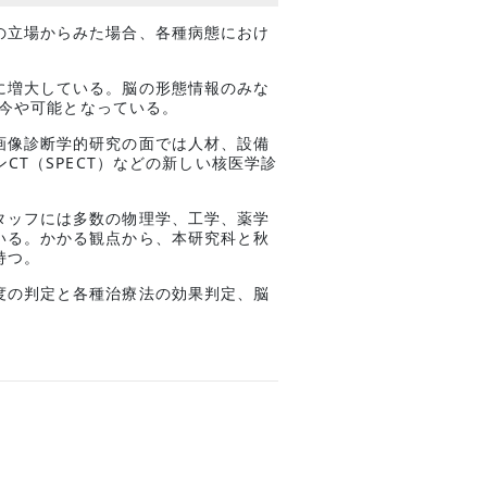
の立場からみた場合、各種病態におけ
に増大している。脳の形態情報のみな
が今や可能となっている。
画像診断学的研究の面では人材、設備
CT（SPECT）などの新しい核医学診
タッフには多数の物理学、工学、薬学
いる。かかる観点から、本研究科と秋
持つ。
度の判定と各種治療法の効果判定、脳