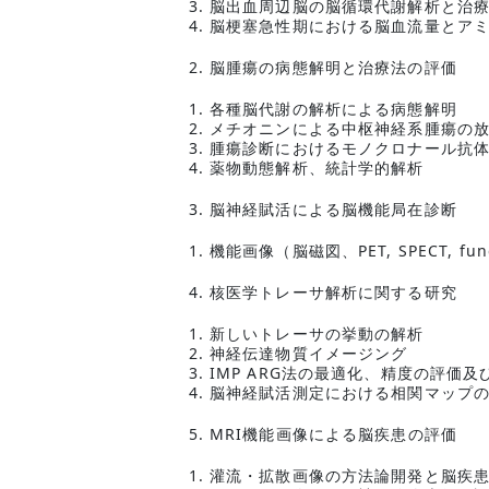
脳出血周辺脳の脳循環代謝解析と治
脳梗塞急性期における脳血流量とア
脳腫瘍の病態解明と治療法の評価
各種脳代謝の解析による病態解明
メチオニンによる中枢神経系腫瘍の
腫瘍診断におけるモノクロナール抗
薬物動態解析、統計学的解析
脳神経賦活による脳機能局在診断
機能画像（脳磁図、PET, SPECT, 
核医学トレーサ解析に関する研究
新しいトレーサの挙動の解析
神経伝達物質イメージング
IMP ARG法の最適化、精度の評価及
脳神経賦活測定における相関マップ
MRI機能画像による脳疾患の評価
灌流・拡散画像の方法論開発と脳疾