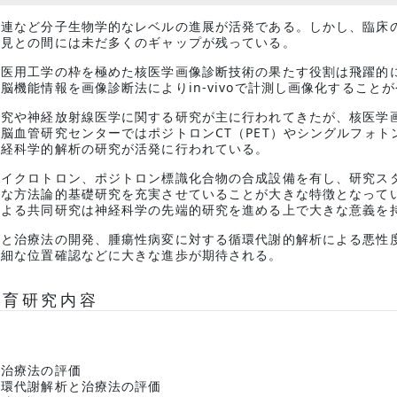
関連など分子生物学的なレベルの進展が活発である。しかし、臨床
知見との間には未だ多くのギャップが残っている。
、医用工学の枠を極めた核医学画像診断技術の果たす役割は飛躍的
脳機能情報を画像診断法によりin-vivoで計測し画像化すること
研究や神経放射線医学に関する研究が主に行われてきたが、核医学
血管研究センターではポジトロンCT（PET）やシングルフォトン
神経科学的解析の研究が活発に行われている。
サイクロトロン、ポジトロン標識化合物の合成設備を有し、研究ス
欠な方法論的基礎研究を充実させていることが大きな特徴となって
による共同研究は神経科学の先端的研究を進める上で大きな意義を
析と治療法の開発、腫瘍性病変に対する循環代謝的解析による悪性
詳細な位置確認などに大きな進歩が期待される。
教育研究内容
価
と治療法の評価
循環代謝解析と治療法の評価