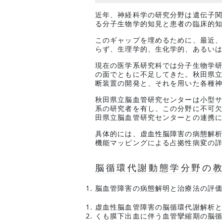
近年、神経科学の研究分野は遺伝子
る分子生物学的知見と患者の臨床的
このギャップを埋めるために、最近
らず、生理学的、生化学的、あるいは
現在の医学系研究科では分子生物学
の面でともに不足してきた。秋田県立脳
断装置の開発と、それを用いた各種
秋田県立脳血管研究センターは小型
系の研究者を有し、この分野に不可
田県立脳血管研究センターとの連携
具体的には、虚血性脳障害の病態解
機能マッピングによる占拠性病変の
脳循環代謝動態学分野の
脳血管障害の病態解明と治療法の評
虚血性脳血管障害の脳循環代謝解析
くも膜下出血に伴う血管攣縮期の脳