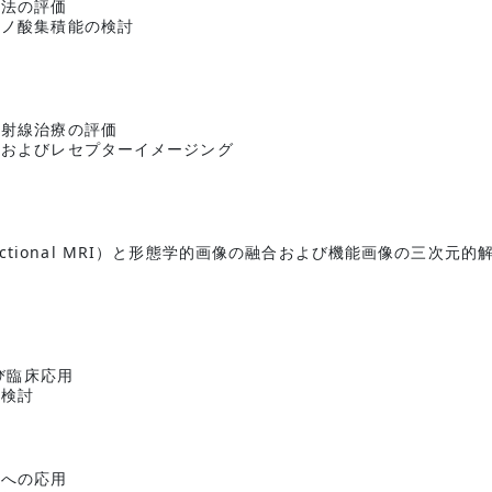
療法の評価
ミノ酸集積能の検討
放射線治療の評価
体およびレセプターイメージング
functional MRI）と形態学的画像の融合および機能画像の三次元的
び臨床応用
の検討
患への応用