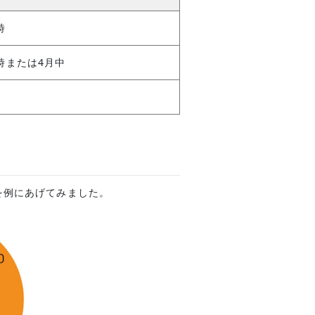
時
時または4月中
を例にあげてみました。