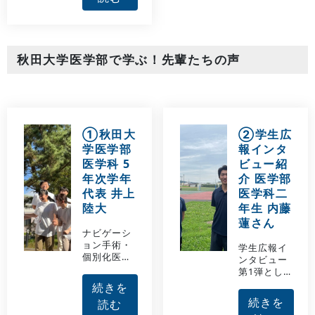
の得意分野
みとして、2
や、特性を
024年度か
活かし、仲
らスチュー
間と一緒に
デント・ア
学びを深め
シスタント
秋田大学医学部で学ぶ！先輩たちの声
て成長して
（SAと略し
ほしいとい
ます）制度
う、我々教
を導入しま
員の願いが
した。2024
あります。
年12月に本
学に臨床研
①秋田大
②学生広
究医養成セ
学医学部
報インタ
ンターが開
医学科 5
ビュー紹
設され、同
センターはS
年次学年
介 医学部
A活動を全
代表 井上
医学科二
面的に支援
陸大
年生 内藤
しておりま
蓮さん
す。
ナビゲーシ
ョン手術・
学生広報イ
個別化医療
ンタビュー
技術を開発
第1弾とし
する医工連
て、秋田大
続きを
携は、悪性
学医学部の
続きを
読む
黒色腫や乳
良さや学生