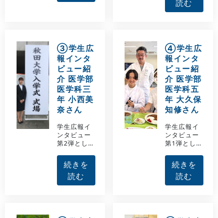
癌で先駆け
読む
生活につい
となったセ
て、秋田大
ンチネルリ
学医学部医
ンパ節同定
学科三年生
装置開発に
の坂田捺哉
遡ります。
（さかた な
③学生広
④学生広
秋田大学医
つや）さん
報インタ
報インタ
学部・胸部
と、医学部
外科学講座
ビュー紹
ビュー紹
医学科二年
では、先
生の内藤蓮
介 医学部
介 医学部
代・小川純
（ないとう
医学科三
医学科五
一先生が数
れん）さん
年 小西美
年 大久保
多くの先駆
のインタビ
的かつ独創
奈さん
知修さん
ュー記事を
的研究を推
紹介いたし
し進め、
学生広報イ
学生広報イ
ます。
「磁力を用
ンタビュー
ンタビュー
いたセンチ
第2弾とし
第1弾とし
ネルリンパ
て、高校時
て、秋田大
節同定機
代の体験や
学医学部の
続きを
続きを
器」の開発
秋田大学医
良さや学生
を行ってき
読む
読む
学部医学科
生活につい
た教室の歴
の良いとこ
て、秋田大
史がありま
ろについて
学医学部医
した。
秋田大学医
学科三年生
学部医学科
の坂田捺哉
三年生の坂
（さかた な