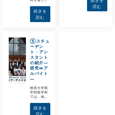
続きを
を上げてお
多岐にわた
読む
り（表）、
る教育方法
続きを
新卒合格率
を用いてお
は直近5年お
読む
り、教育内
よび7年のい
容も医学の
ずれにおい
進歩や社会
ても、国公
の変化に柔
立大学で全
軟に対応し
国1位を維持
たものとな
⑤スチュ
していま
っていま
す。
ーデン
す。その理
ト・アシ
由として、
従来の医学
スタント
教育で行わ
の紹介―
れていた一
研究∞ア
方向的な講
ルバイト
義だけでな
く、双方向
―
的な学び
や、学生主
秋田大学医
体の自律的
学部医学科
な学習形態
では、他大
を取り入れ
学に先駆け
ることで、
た本学なら
続きを
それぞれの
ではの特色
学生が自身
読む
ある取り組