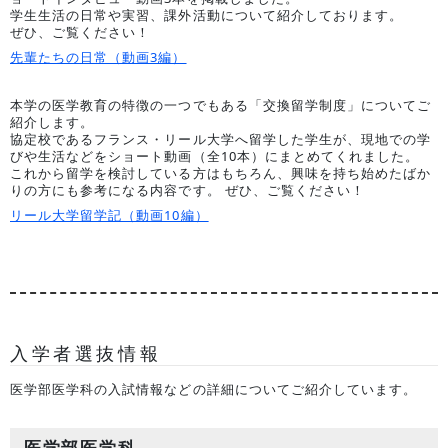
ージを執筆
記事の執筆
学生生活の日常や実習、課外活動について紹介しております。
させていた
のお誘いを
ぜひ、ご覧ください！
だくことと
いただいた
先輩たちの日常（動画3編）
なりまし
ので、微力
た。
ながら、秋
田で医学を
本学の医学教育の特徴の一つでもある「交換留学制度」についてご
学ぶ中で得
紹介します。
たものや、
協定校であるフランス・リール大学へ留学した学生が、現地での学
秋田の魅力
びや生活などをショート動画（全10本）にまとめてくれました。
などをお伝
これから留学を検討している方はもちろん、興味を持ち始めたばか
えさせてい
りの方にも参考になる内容です。 ぜひ、ご覧ください！
ただければ
リール大学留学記（動画10編）
と思いま
す。
入学者選抜情報
医学部医学科の入試情報などの詳細についてご紹介しています。
医学部医学科