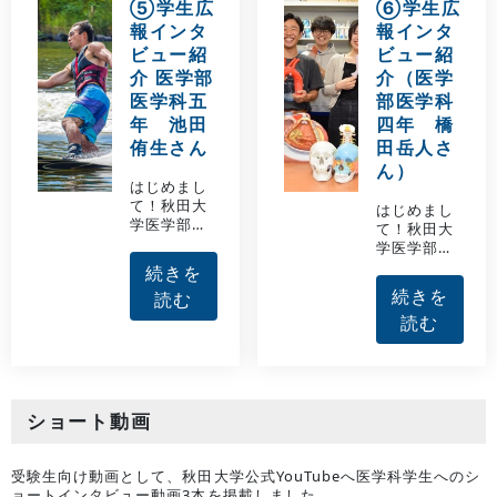
⑤学生広
⑥学生広
田捺哉（さ
つや）さん
報インタ
報インタ
かた なつ
と、医学部
ビュー紹
ビュー紹
や）さん
医学科二年
と、医学部
生の内藤蓮
介 医学部
介（医学
医学科の三
（ないとう
医学科五
部医学科
年生の小西
れん）さん
年 池田
四年 橋
美奈（こに
のインタビ
侑生さん
田岳人さ
しみな）さ
ュー記事を
んのインタ
紹介いたし
ん）
はじめまし
ビュー記事
ます。
て！秋田大
を紹介いた
はじめまし
学医学部医
します。
て！秋田大
学科５年次
学医学部医
の池田侑生
学科4年（学
続きを
です。今
年代表）の
続きを
読む
回、とある
橋田岳人で
マイナース
読む
す。今回、
ポーツを行
とある業務
っていたこ
で広報担当
とがきっか
の産婦人科
けで、産婦
学講座の寺
人科学講座
田先生にご
ショート動画
の寺田先生
連絡させて
よりお声が
いただいた
けをいただ
際に、受験
受験生向け動画として、秋田大学公式YouTubeへ医学科学生へのシ
き、このペ
生に向けた
ョートインタビュー動画3本を掲載しました。