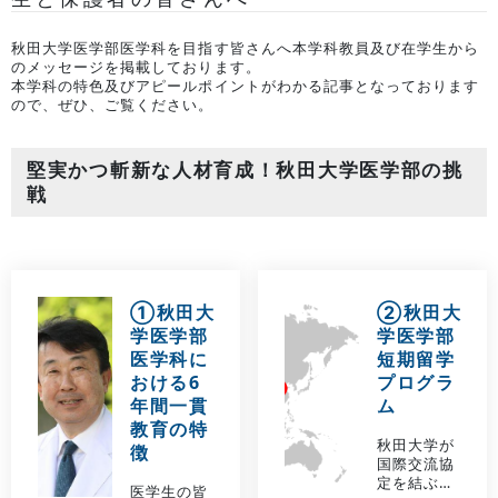
秋田大学医学部医学科を目指す皆さんへ本学科教員及び在学生から
のメッセージを掲載しております。
本学科の特色及びアピールポイントがわかる記事となっております
ので、ぜひ、ご覧ください。
堅実かつ斬新な人材育成！秋田大学医学部の挑
戦
①秋田大
②秋田大
学医学部
学医学部
医学科に
短期留学
おける6
プログラ
年間一貫
ム
教育の特
秋田大学が
徴
国際交流協
定を結ぶ大
医学生の皆