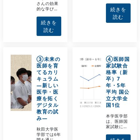
学や、医学
さんの効果
部独自に派
的な学びを
続きを
遣留学を実
実現するた
読む
施している
めに、入学
続きを
施設との連
直後の1年次
携プログラ
読む
から卒業時
ムです。留
の目標を見
学する学生
据えて学部
は、規定に
全体で先進
従って授業
的教育を展
料や旅費な
開していま
③未来の
④医師国
どが大学か
す。是非、
ら補助され
医師を育
家試験合
皆さんが目
ます。語学
てるカリ
格率（新
標とする理
力や専門分
想的な医師
キュラム
卒）7
野に応じ
を目指し
―新しい
年・5年
て、現地の
て、教育熱
医学・医
医師や学生
平均 国公
心な先生が
と一緒に研
療を拓く
立大学全
多い本学で
修を行いま
私たちとい
デジタル
国1位
す。
っしょに医
教育の試
学を学びま
本学医学部
み―
しょう！！
は、医師国
家試験にお
秋田大学医
いて安定し
学部では6年
た高い成果
間を通じて