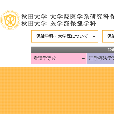
保健学科・大学院について
保
保
看護学
専攻
理学療法学