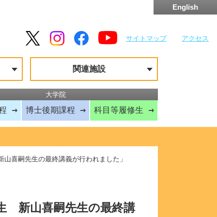
English
English
サイトマップ
アクセス
関連施設
大学院
程
博士後期課程
科目等履修生
新山喜嗣先生の最終講義が行われました」
生 新山喜嗣先生の最終講