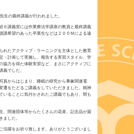
嗣先生の最終講義が行われました。
総６講義室には作業療法学講座の教員と最終講義
聴講希望のあった卒業生などはＺＯＯＭによる遠
られたアクティブ・ラーニングを主体とした教育
定・計画して実施し、報告する実習スタイル、学
の協力を得た体験実習など、まさにアクティブに
講義でした。
写真からはじまり、睡眠の研究から事象関連電
変遷をたどるご講義をしていただきました。精神
ていることに気付かされたご講義でもあり、間も
生、関連団体等からたくさんの花束、記念品が届
きました。
ご活躍をお祈り致します。ありがとうございまし