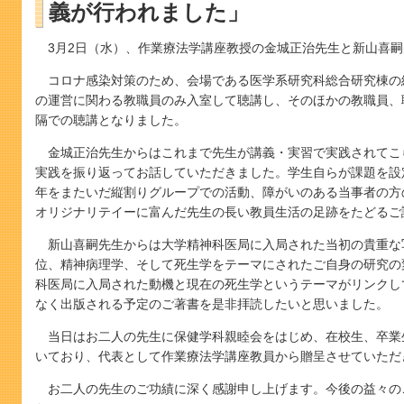
義が行われました」
3月2日（水）、作業療法学講座教授の金城正治先生と新山喜
コロナ感染対策のため、会場である医学系研究科総合研究棟の
の運営に関わる教職員のみ入室して聴講し、そのほかの教職員、
隔での聴講となりました。
金城正治先生からはこれまで先生が講義・実習で実践されてこ
実践を振り返ってお話していただきました。学生自らが課題を設
年をまたいだ縦割りグループでの活動、障がいのある当事者の方
オリジナリテイーに富んだ先生の長い教員生活の足跡をたどるご
新山喜嗣先生からは大学精神科医局に入局された当初の貴重な
位、精神病理学、そして死生学をテーマにされたご自身の研究の
科医局に入局された動機と現在の死生学というテーマがリンクし
なく出版される予定のご著書を是非拝読したいと思いました。
当日はお二人の先生に保健学科親睦会をはじめ、在校生、卒業
いており、代表として作業療法学講座教員から贈呈させていただ
お二人の先生のご功績に深く感謝申し上げます。今後の益々の