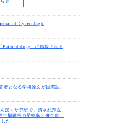
知らせ
 Gynecologic
hobiology」に掲載されま
任著者となる学術論文が国際誌
けんぽ）研究班で、清水紀翔医
更年期障害の受療率と併存症、
ました