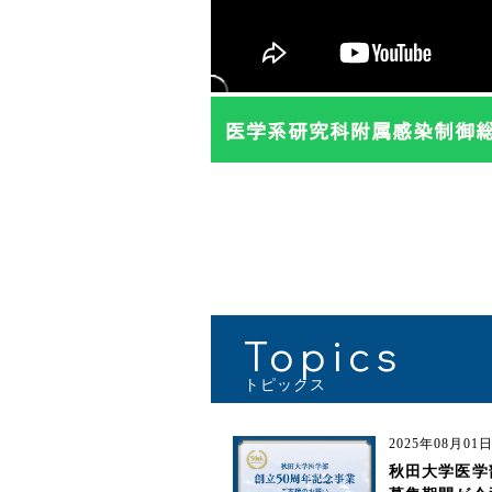
2026年06月26日（金）
衛生学公衆衛生学講座の野村恭子教
表を務める全国健康保険協会（協会
ぽ）研究班で、清水紀翔医師（現、
塾大学附属病院）が学部6年次の時
た働く女性における更年期障害の受
併存症、処方実態に関する記述研究
が原著論文として「Maturitas」
れました
Topics
2025年08月0
秋田大学医学