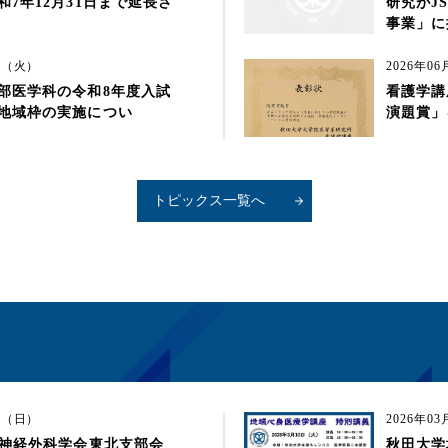
7年12月31日まで延長さ
研究がJ
事業」に
5日（火）
2026年0
部医学科の令和8年度入試
看護学講
地域枠の実施につい
演題賞」
トピックス一覧へ
7日（日）
2026年0
脳神経外科学会東北支部会
秋田大学