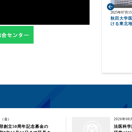
2025年08月01日（金）
2025年07月
授が代
秋田大学医学部創立50周年記念募金の募集
秋田大学
けん
期間が令和7年12月31日まで延長されまし
ける東北
慶応義
た。
に執筆し
療率と
の結果
誌に掲載さ
1日（金）
2026年0
部創立50周年記念募金の
法医科学