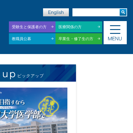
受験生と保護者の方
医療関係の方
教職員公募
卒業生・修了生の方
 up