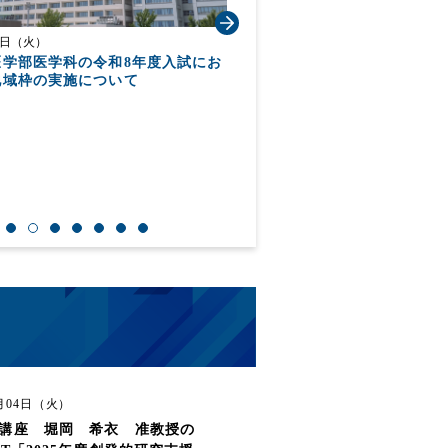
15日（火）
2026年08月04日（火）
医学部医学科の令和8年度入試にお
法医科学講座 堀岡 希衣 
地域枠の実施について
がJST「2025年度創発的研究
採択されました
8月04日（火）
講座 堀岡 希衣 准教授の