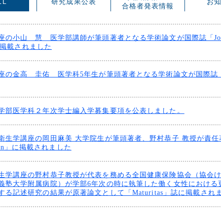
LL
研究成果公表
お
合格者発表情報
の小山 慧 医学部講師が筆頭著者となる学術論文が国際誌「Journal of
」に掲載されました
の金高 圭佑 医学科5年生が筆頭著者となる学術論文が国際誌「Pat
学部医学科２年次学士編入学募集要項を公表しました。
衛生学講座の岡田麻美 大学院生が筆頭著者、野村恭子 教授が責
ation」に掲載されました
生学講座の野村恭子教授が代表を務める全国健康保険協会（協会
義塾大学附属病院）が学部6年次の時に執筆した働く女性における
る記述研究の結果が原著論文として「Maturitas」誌に掲載され