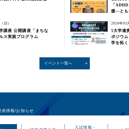
「ADH
援―とも
7日（日）
2026年0
学講座 公開講座「まちな
5大学連携
ルス実践プログラム
ポジウム
学を拓く
イベント一覧へ
入試情報・