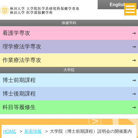
English
保健学科
看護学
専攻
理学療法学
専攻
作業療法学
専攻
大学院
博士前期課程
博士後期課程
科目等履修生
HOME
新着情報
大学院（博士前期課程）説明会の開催案内