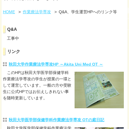
HOME
作業療法学専攻
Q&A、学生運営HPへのリンク等
Q&A
工事中
リンク
秋田大学作業療法学専攻HP ～Akita Uni Med OT ～
このHPは秋田大学医学部保健学科
作業療法学専攻の学生が授業の一環と
して運営しています。一般の方や受験
生に公式HPではお伝えしきれない事
を随時更新しています。
秋田大学医学部保健学科作業療法学専攻 OTの庭日記
秋田大学医学部保健学科作業療法学