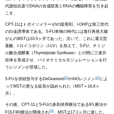
代謝拮抗薬でDNAの合成阻害とRNAの機能障害を引き起
こす。
CPT-11はトポイソメラーゼIの阻害剤、l-OHPは第三世代
の白金誘導体である。5-FU単独の時代には進行再発大腸
がんのMSTは10.5ヶ月であった。次いで、これに還元型
葉酸、l-ロイコボリン（l-LV）を加えて、5-FU、チミジ
ル酸合成酵素（Thymidylate Synthase）との間に三者共
役体を形成させ、バイオケミカルモジュレーションを行
うレジメンが登場した。
11)
12)
5-FUを持続投与するDeGramont
やAIOレジメン
によ
ってMSTの更なる延長が認められた（MST＝16.6ヶ
月）。
その後、CPT-11と5-FUの多剤併用療法であるIFL療法や
13)
FOLFIRI療法が開発され
、MSTは17.1ヶ月に達した。