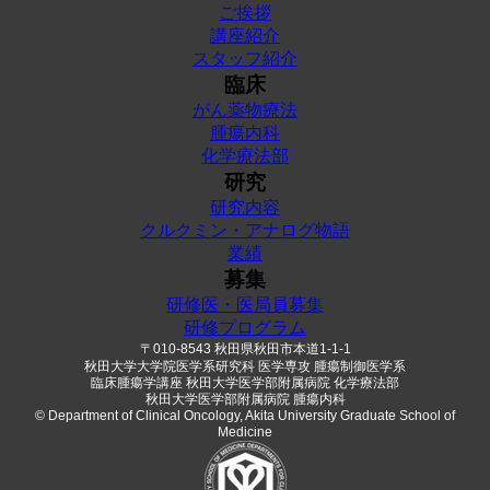
ご挨拶
講座紹介
スタッフ紹介
臨床
がん薬物療法
腫瘍内科
化学療法部
研究
研究内容
クルクミン・アナログ物語
業績
募集
研修医・医局員募集
研修プログラム
〒010-8543 秋田県秋田市本道1-1-1
秋田大学大学院医学系研究科 医学専攻 腫瘍制御医学系
臨床腫瘍学講座
秋田大学医学部附属病院 化学療法部
秋田大学医学部附属病院 腫瘍内科
© Department of Clinical Oncology, Akita University Graduate School of
Medicine