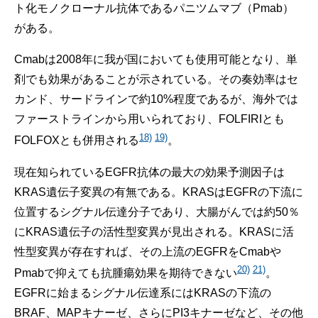
ト化モノクローナル抗体であるパニツムマブ（Pmab）
がある。
Cmabは2008年に我が国においても使用可能となり、単
剤でも効果があることが示されている。その奏効率はセ
カンド、サードラインで約10%程度であるが、海外では
ファーストラインから用いられており、FOLFIRIとも
18)
19)
FOLFOXとも併用される
。
現在知られているEGFR抗体の最大の効果予測因子は
KRAS遺伝子変異の有無である。KRASはEGFRの下流に
位置するシグナル伝達分子であり、大腸がんでは約50％
にKRAS遺伝子の活性型変異が見出される。KRASに活
性型変異が存在すれば、その上流のEGFRをCmabや
20)
21)
Pmabで抑えても抗腫瘍効果を期待できない
。
EGFRに始まるシグナル伝達系にはKRASの下流の
BRAF、MAPキナーゼ、さらにPI3キナーゼなど、その他