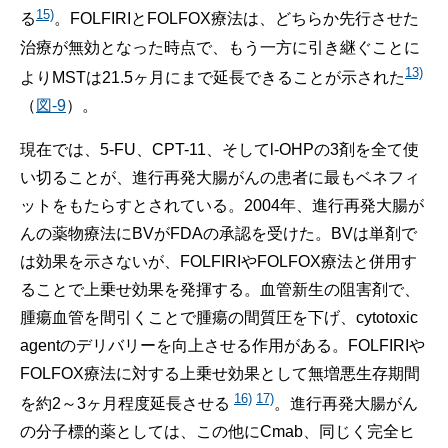
15)
る
。FOLFIRIとFOLFOX療法は、どちらか先行させた
治療が無効となった時点で、もう一方に引き継ぐことに
13)
よりMSTは21.5ヶ月にまで延長できることが示された
（
図-9
）。
現在では、5-FU、CPT-11、そしてl-OHPの3剤を全て使
い切ることが、進行再発大腸がんの患者に最もベネフィ
ットをもたらすとされている。2004年、進行再発大腸が
んの薬物療法にBVがFDAの承認を受けた。BVは単剤で
は効果を示さないが、FOLFIRIやFOLFOX療法と併用す
ることで上乗せ効果を発揮する。血管新生の阻害剤で、
腫瘍血管を間引くことで腫瘍の間質圧を下げ、cytotoxic
agentのデリバリーを向上させる作用がある。FOLFIRIや
FOLFOX療法に対する上乗せ効果として無増悪生存期間
16)
17)
を約2～3ヶ月程度延長させる
。進行再発大腸がん
の分子標的薬としては、この他にCmab、同じく完全ヒ