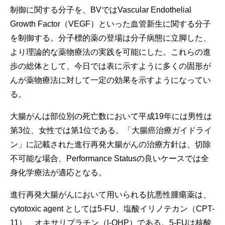
制御に関する分子を、BVではVascular Endothelial
Growth Factor（VEGF）といった血管新生に関する分子
を制御する。分子標的薬の登場は分子病態に立脚した、
より理論的な薬物療法の実践を可能にした。これらの進
歩の総体として、今日では表に示すように多くの固形が
んが薬物療法に対して一定の効果を示すようになってい
る。
大腸がんは部位別の死亡数において平成19年には男性は
第3位、女性では第1位である。「大腸癌治療ガイドライ
ン」に記載された進行再発大腸がんの治療方針は、切除
不可能な場合、Performance Statusの良いケースでは全
身化学療法が適応となる。
進行再発大腸がんにおいて用いられる抗悪性腫瘍薬は、
cytotoxic agent としては5-FU、塩酸イリノテカン（CPT-
11）、オキサリプラチン（l-OHP）である。5-FUは核酸