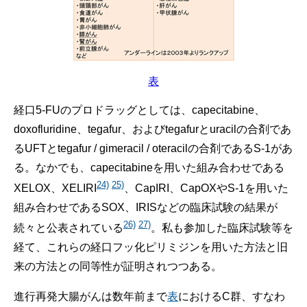
表
経口5-FUのプロドラッグとしては、capecitabine、
doxofluridine、tegafur、およびtegafurとuracilの合剤であ
るUFTとtegafur / gimeracil / oteracilの合剤であるS-1があ
る。なかでも、capecitabineを用いた組み合わせである
24)
25)
XELOX、XELIRI
、CapIRI、CapOXやS-1を用いた
組み合わせであるSOX、IRISなどの臨床試験の結果が
26)
27)
続々と公表されている
。私も参加した臨床試験等を
経て、これらの経口フッ化ピリミジンを用いた方法と旧
来の方法との同等性が証明されつつある。
進行再発大腸がんは数年前まで
表
におけるC群、すなわ