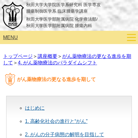
秋田大学大学院医学系研究科 医学専攻
腫瘍制御医学系 臨床腫瘍学講座
秋田大学医学部附属病院 化学療法部/
秋田大学医学部附属病院 腫瘍内科
MENU
トップページ
＞
講座概要
＞
がん薬物療法の更なる進歩を期
して
＞
4. がん薬物療法のパラダイムシフト
がん薬物療法の更なる進歩を期して
はじめに
1. 高齢化社会の進行と“がん”
2. がんの分子病態の解明を目指して