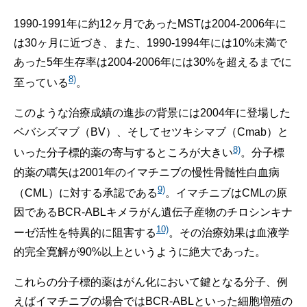
1990-1991年に約12ヶ月であったMSTは2004-2006年に
は30ヶ月に近づき、また、1990-1994年には10%未満で
あった5年生存率は2004-2006年には30%を超えるまでに
8)
至っている
。
このような治療成績の進歩の背景には2004年に登場した
ベバシズマブ（BV）、そしてセツキシマブ（Cmab）と
8)
いった分子標的薬の寄与するところが大きい
。分子標
的薬の嚆矢は2001年のイマチニブの慢性骨髄性白血病
9)
（CML）に対する承認である
。イマチニブはCMLの原
因であるBCR-ABLキメラがん遺伝子産物のチロシンキナ
10)
ーゼ活性を特異的に阻害する
。その治療効果は血液学
的完全寛解が90%以上というように絶大であった。
これらの分子標的薬はがん化において鍵となる分子、例
えばイマチニブの場合ではBCR-ABLといった細胞増殖の