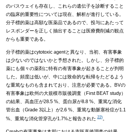
のパスウェイも存在し、これらの遺伝子を診断すること
の臨床的重要性については現在、解析が進行している。
分子標的薬は高額な医薬品であるので、投与にあたって
レスポンダーを正しく抽出することは医療費削減の観点
からも重要である。
分子標的薬はcytotoxic agentと異なり、当初、有害事象
は少ないのではないかと予想された。しかし、分子標的
薬にも個々の薬剤に特有の有害事象が起きることが判明
した。頻度は低いが、中には致命的な転帰をたどるよう
な重篤なものも含まれており、注意が必要である。BVの
有害事象は欧州の大規模市販後調査（First BEAT study）
の結果、高血圧が28.5 %、蛋白尿が8.8 %、重篤な消化
管出血（Grade 3以上）が2.6 %、重篤な動脈塞栓症が1.1
22)
%、重篤な消化管穿孔が1.7%と報告された
。
Cmabの有害事象は本邦における市販直後調査の結果