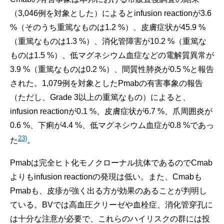
（3,046例を対象とした）によるとinfusion reactionが3.6
%（そのうち重篤なものは1.2 %）、皮膚症状が45.9 %
（重篤なものは1.3 %）、消化管障害が10.2 %（重篤な
ものは1.5 %）、低マグネシウム血症などの電解質異常が
3.9 %（重篤なものは0.2 %）、間質性肺炎が0.5 %と報告
された。1,079例を対象としたPmabの有害事象の報告
（ただし、Grade 3以上の重篤なもの）によると、
infusion reactionが0.1 %、皮膚症状が6.7 %、爪周囲炎が
0.6 %、下痢が4.4 %、低マグネシウム血症が0.8 %であっ
23)
た
。
Pmabは完全ヒト化モノクローナル抗体であるのでCmab
よりもinfusion reactionの発現は低い。また、Cmabも
Pmabも、皮疹が強く出る方が効果のあることが判明し
ている。BVでは高血圧クリーゼや血栓症、消化管穿孔に
は十分な注意が必要で、これらのハイリスクの群には投