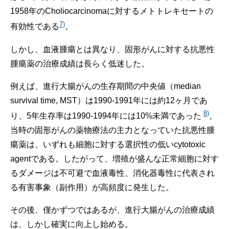
1958年のCholiocarcinomaに対するメトトレキセートの
7)
有効性である
。
しかし、血液腫瘍とは異なり、固形がんに対する抗悪性
腫瘍薬の治療成績は長らく低迷した。
例えば、進行大腸がんの生存期間の中央値（median
survival time, MST）は1990-1991年には約12ヶ月であ
8)
り、5年生存率は1990-1994年には10%未満であった
。
当時の固形がんの薬物療法の主力となっていた抗悪性腫
瘍薬は、いずれも細胞に対する選択性の低いcytotoxic
agentである。したがって、増殖が盛んな正常細胞に対す
るダメージは不可避で血液毒性、消化器毒性に代表され
る有害事象（副作用）が高頻度に発生した。
その後、僅かずつではあるが、進行大腸がんの治療成績
は、しかし確実に向上し始める。