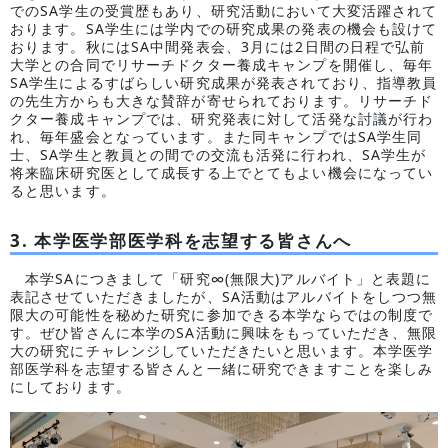
でのSA学生の受賞歴もあり、研究活動において大変活躍されて
おります。SA学生には学内での研究成果の発表の機会も設けて
おります。秋にはSA中間発表会、3月には2日間の日程で弘前
大学との合同でリサーチドクター養成キャンプを開催し、毎年
SA学生によるすばらしい研究成果が発表されており、指導教員
の先生方からも大きな賛辞が寄せられております。リサーチド
クター養成キャンプでは、研究発表に対して活発な討議が行わ
れ、毎年盛会となっています。また同キャンプではSA学生同
士、SA学生と教員との間での交流も活発に行われ、SA学生が
将来臨床研究医として成長する上でとてもよい機会になってい
ると思います。
3. 本学医学部医学科を志望する皆さんへ
本学SAにつきまして「研究∞(無限大)アルバイト」と表題に
表記させていただきましたが、SA活動はアルバイトをしつつ無
限大の可能性を秘めた研究に参加できる本学ならではの制度で
す。ぜひ皆さんに本学のSA活動に興味をもっていただき、無限
大の研究にチャレンジしていただきたいと思います。本学医学
部医学科を志望する皆さんと一緒に研究できますことを楽しみ
にしております。