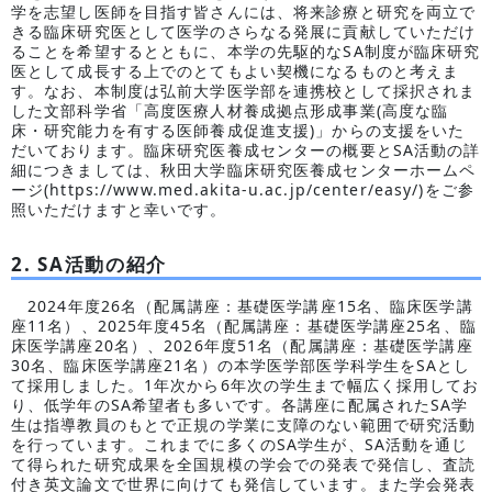
学を志望し医師を目指す皆さんには、将来診療と研究を両立で
きる臨床研究医として医学のさらなる発展に貢献していただけ
ることを希望するとともに、本学の先駆的なSA制度が臨床研究
医として成長する上でのとてもよい契機になるものと考えま
す。なお、本制度は弘前大学医学部を連携校として採択されま
した文部科学省「高度医療人材養成拠点形成事業(高度な臨
床・研究能力を有する医師養成促進支援)」からの支援をいた
だいております。臨床研究医養成センターの概要とSA活動の詳
細につきましては、秋田大学臨床研究医養成センターホームペ
ージ(https://www.med.akita-u.ac.jp/center/easy/)をご参
照いただけますと幸いです。
2. SA活動の紹介
2024年度26名（配属講座：基礎医学講座15名、臨床医学講
座11名）、2025年度45名（配属講座：基礎医学講座25名、臨
床医学講座20名）、2026年度51名（配属講座：基礎医学講座
30名、臨床医学講座21名）の本学医学部医学科学生をSAとし
て採用しました。1年次から6年次の学生まで幅広く採用してお
り、低学年のSA希望者も多いです。各講座に配属されたSA学
生は指導教員のもとで正規の学業に支障のない範囲で研究活動
を行っています。これまでに多くのSA学生が、SA活動を通じ
て得られた研究成果を全国規模の学会での発表で発信し、査読
付き英文論文で世界に向けても発信しています。また学会発表