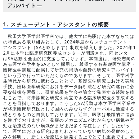
アルバイト―
1. スチューデント・アシスタントの概要
秋田大学医学部医学科では、他大学に先駆けた本学ならでは
の特色ある取り組みとして、2024年度からスチューデント・
アシスタント（SAと略します）制度を導入しました。2024年1
2月に本学に臨床研究医養成センターが開設され、同センター
はSA活動を全面的に支援しております。本制度は、研究志向の
ある医学科学生をSAとして採用し、希望する各基礎医学講座・
臨床医学講座に配属して研究の補助や自身の研究をアルバイト
という形で行っていただくものであります。そして、医学科学
生時代から研究に携わることとで、基礎医学研究における実験
手技、臨床医学研究におけるデータ解析法など研究の遂行に必
要な技術を習得し、研究成果を学会や論文で発表する経験を積
むことで、将来診療と研究を両立できる臨床研究医を養成する
ことを目指しております。こうしたSA活動は本学医学科卒業生
が将来臨床研究医として国内のみならずグローバルに活躍する
礎となるものと自負しております。近年、医学は飛躍的に進歩
を遂げておりますが、発症のメカニズムがわからない病気や有
効な治療法のない病気がまだまだ多く存在します。したがっ
て、医学における研究はまだわかっていない病気の発症のしく
みを解明し、新しい治療法を開発する上でとても重要です。本