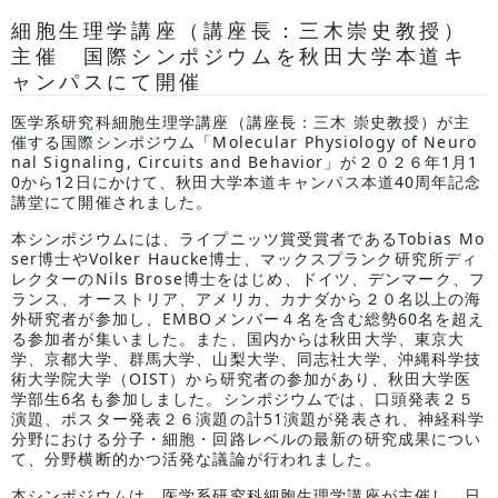
細胞生理学講座（講座長：三木崇史教授）
主催 国際シンポジウムを秋田大学本道キ
ャンパスにて開催
医学系研究科細胞生理学講座（講座長：三木 崇史教授）が主
催する国際シンポジウム「Molecular Physiology of Neuro
nal Signaling, Circuits and Behavior」が２０２６年1月1
0から12日にかけて、秋田大学本道キャンパス本道40周年記念
講堂にて開催されました。
本シンポジウムには、ライプニッツ賞受賞者であるTobias Mo
ser博士やVolker Haucke博士、マックスプランク研究所ディ
レクターのNils Brose博士をはじめ、ドイツ、デンマーク、フ
ランス、オーストリア、アメリカ、カナダから２０名以上の海
外研究者が参加し、EMBOメンバー４名を含む総勢60名を超え
る参加者が集いました。また、国内からは秋田大学、東京大
学、京都大学、群馬大学、山梨大学、同志社大学、沖縄科学技
術大学院大学（OIST）から研究者の参加があり、秋田大学医
学部生6名も参加しました。シンポジウムでは、口頭発表２５
演題、ポスター発表２６演題の計51演題が発表され、神経科学
分野における分子・細胞・回路レベルの最新の研究成果につい
て、分野横断的かつ活発な議論が行われました。
本シンポジウムは、医学系研究科細胞生理学講座が主催し、日