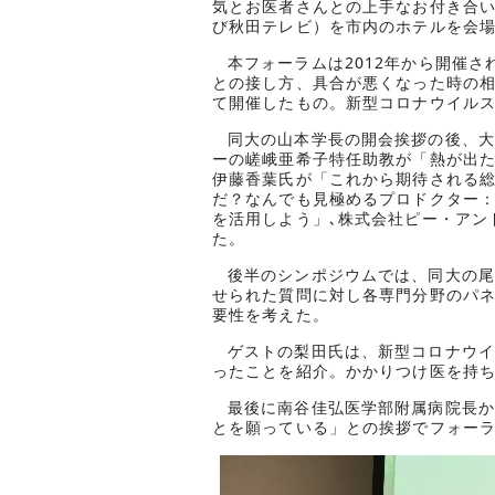
気とお医者さんとの上手なお付き合
び秋田テレビ）を市内のホテルを会
本フォーラムは2012年から開催
との接し方、具合が悪くなった時の相
て開催したもの。新型コロナウイル
同大の山本学長の開会挨拶の後、大
ーの嵯峨亜希子特任助教が「熱が出た
伊藤香葉氏が「これから期待される総
だ？なんでも見極めるプロドクター：
を活用しよう」､株式会社ピー・アン
た。
後半のシンポジウムでは、同大の尾
せられた質問に対し各専門分野のパネ
要性を考えた。
ゲストの梨田氏は、新型コロナウイ
ったことを紹介。かかりつけ医を持
最後に南谷佳弘医学部附属病院長か
とを願っている」との挨拶でフォー