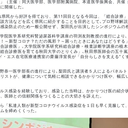
い」（主催：同大医学部、医学部附属病院、本道医学振興会、共催
場に開催した。
され県民から好評を得ており、第11回目となる今回は、「総合診療
談方法などを広く県民に紹介することを目的として､プロ野球解
ス感染防止のため一般公開せず、梨田氏が出演したシンポジウムの
学院医学系研究科腎泌尿器科学講座の羽渕友則教授の進行により
！～新型コロナ？ただの風邪？～困ったときにあなたはどうする
合診療医」､大学院医学系研究科総合診療・検査診断学講座の植
総合診療医を育てる秋田大学のとりくみ」､秋田県医師会の五十
ド・エス在宅医療連携室の齋藤淳室長が「自分らしさを支える“く
野恭一医学部長の進行により､梨田氏と講演者５人によるパネル
リストが、健康について気軽に相談できるかかりつけ医や、幅広い
ルス感染を経験しており、感染した当時は、かかりつけ医の紹介状
ち、医師との信頼関係をつくることの大切さを訴えた。
ら「私達人類が新型コロナウイルス感染症を１日も早く克服して
ラムを締めくくった。