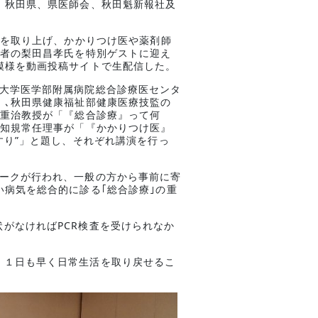
：秋田県、県医師会、秋田魁新報社及
」を取り上げ、かかりつけ医や薬剤師
説者の梨田昌孝氏を特別ゲストに迎え
模様を動画投稿サイトで生配信した。
､大学医学部附属病院総合診療医センタ
」､秋田県健康福祉部健康医療技監の
木重治教授が「『総合診療』って何
嵐知規常任理事が「『かかりつけ医』
すり”」と題し、それぞれ講演を行っ
トークが行われ、一般の方から事前に寄
病気を総合的に診る｢総合診療｣の重
がなければPCR検査を受けられなか
、１日も早く日常生活を取り戻せるこ