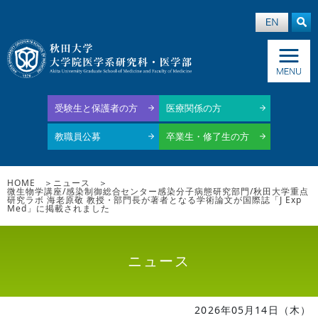
受験生と保護者の方
医療関係の方
教職員公募
卒業生・修了生の方
HOME
ニュース
微生物学講座/感染制御総合センター感染分子病態研究部門/秋田大学重点
研究ラボ 海老原敬 教授・部門長が著者となる学術論文が国際誌「J Exp
Med」に掲載されました
ニュース
2026年05月14日（木）