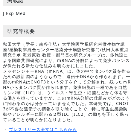
掲載誌
J Exp Med
研究等概要
秋田大学（学長：南谷佳弘）大学院医学系研究科微生物学講
座/感染制御総合センター感染分子病態研究部門/秋田大学重点
研究ラボ 海老原敬 教授・部門長の研究グループは、多施設に
よる国際共同研究により、mRNAの分解によって免疫バランス
が保たれる新たな仕組みを明らかにしました。
メッセンジャーRNA（mRNA）は、体の中でタンパク質を作る
ための設計図のようなもので、遺伝子DNAから作られます。一
部のmRNAはCNOT3という分子を介して分解され、残ったｍR
NAからタンパク質が作られます。免疫細胞の一種である自然
リンパ球（ILC）は、ウイルス・寄生虫・細菌などから体を守
る働きを担っていますが、このmRNA分解の仕組みがどのよう
に関わるのかは分かっていませんでした。本研究では、CNOT
3が不要な遺伝子の情報を取り除くことで、特に寄生虫感染防
御やアレルギーに関わる２型ILC（ILC2）の働きを正しく保っ
ていることが明らかになりました。
・
プレスリリース全文はこちらから