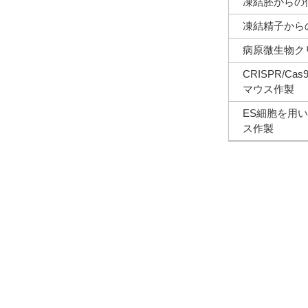
凍結胚からの
凍結精子から
病原微生物ク
CRISPR/Ca
マウス作製
ES細胞を用
ス作製