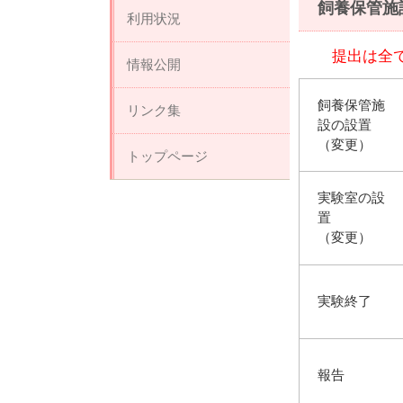
飼養保管施
利用状況
提出は全てライフ
情報公開
飼養保管施
リンク集
設の設置
（変更）
トップページ
実験室の設
置
（変更）
実験終了
報告