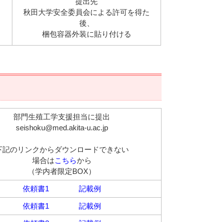
提出先
秋田大学安全委員会による許可を得た
後、
梱包容器外装に貼り付ける
部門生殖工学支援担当に提出
seishoku@med.akita-u.ac.jp
下記のリンクからダウンロードできない
場合は
こちら
から
（学内者限定BOX）
依頼書1
記載例
依頼書1
記載例