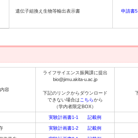
遺伝子組換え生物等輸出表示書
申請書5
ライフサイエンス振興課に提出
bio@jimu.akita-u.ac.jp
内容
下記のリンクからダウンロード
できない場合は
こちら
から
（学内者限定BOX）
実験計画書1-1
記載例
存
実験計画書1-2
記載例