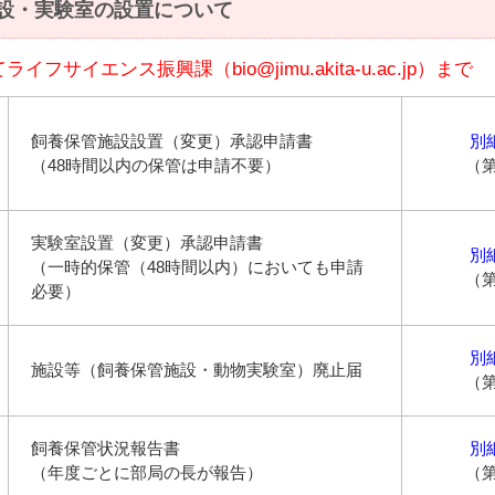
設・実験室の設置について
サイエンス振興課（bio@jimu.akita-u.ac.jp）まで
飼養保管施設設置（変更）承認申請書
別
（48時間以内の保管は申請不要）
（第
実験室設置（変更）承認申請書
別
（一時的保管（48時間以内）においても申請
（第
必要）
別
施設等（飼養保管施設・動物実験室）廃止届
（第
飼養保管状況報告書
別
（年度ごとに部局の長が報告）
（第