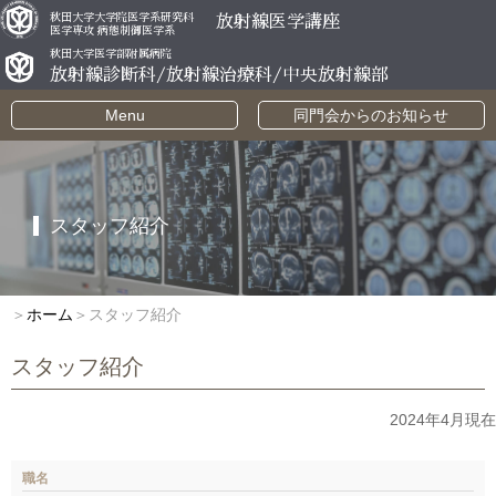
秋田大学大学院医学系研究科
放射線医学講座
医学専攻 病態制御医学系
秋田大学医学部附属病院
放射線診断科/放射線治療科/中央放射線部
Menu
同門会からのお知らせ
スタッフ紹介
＞
ホーム
＞スタッフ紹介
スタッフ紹介
2024年4月現在
職名