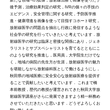
新たな領域への拡張，放射線治療で画像を使った予
後予測，治療効果判定の研究，IVRの個々の手技の
エビデンス，安全管理に関する研究，予防医学推
進・健康増進を画像を使って目指すコホート研究，
放射線医学の問題点を抽出し行政に発信するような
社会学の研究を行っていきたいと考えています．放
射線医学の研究は臨床と密接な関係にあり，ジェネ
ラリストとサブスペシャリストを育てるとともにこ
のような研究を推進し，医局員，大学院生だけでな
く，地域の病院の先生方が生涯，放射線医学の魅力
を堪能しながら放射線科医として働けるようにし，
秋田県の地域医療に安全安心な放射線医療を提供す
ることで貢献したいと考えています． これまで橋
本前教授，歴代の教授が運営されてきた秋田大学放
射線医学講座がさらに発展できますよう精一杯務め
させていただきたいと思います．どうぞよろしくお