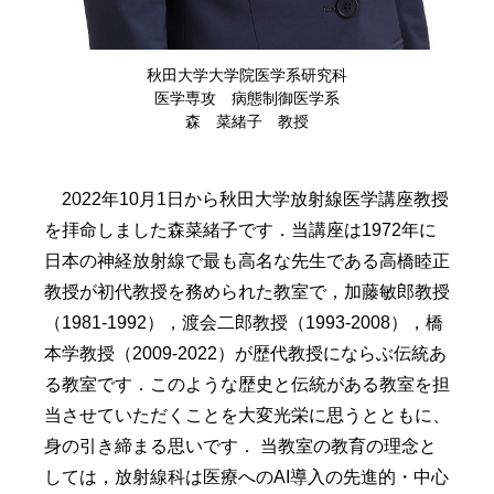
秋田大学大学院医学系研究科
医学専攻 病態制御医学系
森 菜緒子 教授
2022年10月1日から秋田大学放射線医学講座教授
を拝命しました森菜緒子です．当講座は1972年に
日本の神経放射線で最も高名な先生である高橋睦正
教授が初代教授を務められた教室で，加藤敏郎教授
（1981-1992），渡会二郎教授（1993-2008），橋
本学教授（2009-2022）が歴代教授にならぶ伝統あ
る教室です．このような歴史と伝統がある教室を担
当させていただくことを大変光栄に思うとともに、
身の引き締まる思いです． 当教室の教育の理念と
しては，放射線科は医療へのAI導入の先進的・中心