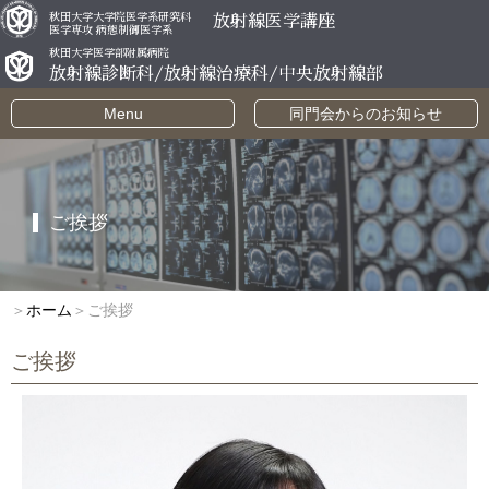
秋田大学大学院医学系研究科
放射線医学講座
医学専攻 病態制御医学系
秋田大学医学部附属病院
放射線診断科/放射線治療科/中央放射線部
Menu
同門会からのお知らせ
ご挨拶
＞
ホーム
＞ご挨拶
ご挨拶