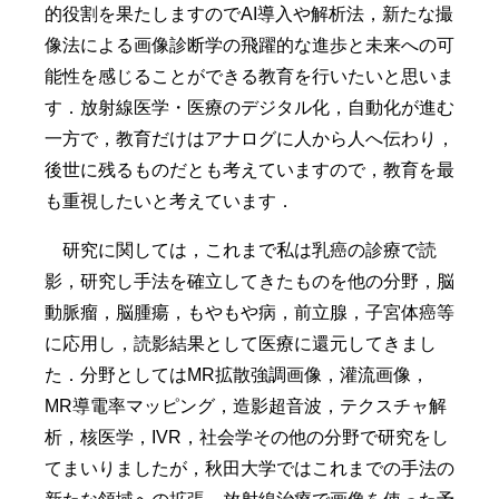
的役割を果たしますのでAI導入や解析法，新たな撮
像法による画像診断学の飛躍的な進歩と未来への可
能性を感じることができる教育を行いたいと思いま
す．放射線医学・医療のデジタル化，自動化が進む
一方で，教育だけはアナログに人から人へ伝わり，
後世に残るものだとも考えていますので，教育を最
も重視したいと考えています．
研究に関しては，これまで私は乳癌の診療で読
影，研究し手法を確立してきたものを他の分野，脳
動脈瘤，脳腫瘍，もやもや病，前立腺，子宮体癌等
に応用し，読影結果として医療に還元してきまし
た．分野としてはMR拡散強調画像，灌流画像，
MR導電率マッピング，造影超音波，テクスチャ解
析，核医学，IVR，社会学その他の分野で研究をし
てまいりましたが，秋田大学ではこれまでの手法の