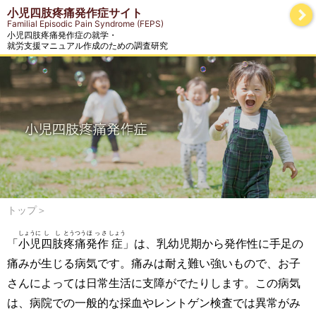
小児四肢疼痛発作症サイト
Familial Episodic Pain Syndrome (FEPS)
小児四肢疼痛発作症の就学・
就労支援マニュアル作成のための調査研究
トップ＞
しょうに
しし
とうつう
ほっさ
しょう
「
小児
四肢
疼痛
発作
症
」は、乳幼児期から発作性に手足の
痛みが生じる病気です。痛みは耐え難い強いもので、お子
さんによっては日常生活に支障がでたりします。この病気
は、病院での一般的な採血やレントゲン検査では異常がみ