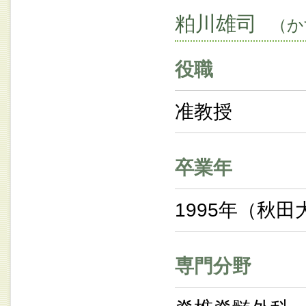
粕川雄司
（か
役職
准教授
卒業年
1995年（秋田
専門分野