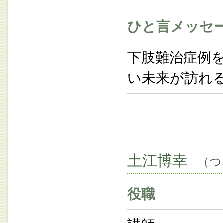
ひと言メッセ
下肢難治症例
い未来が訪れ
土江博幸
（つ
役職