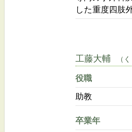
した重度四肢
工藤大輔
（く
役職
助教
卒業年