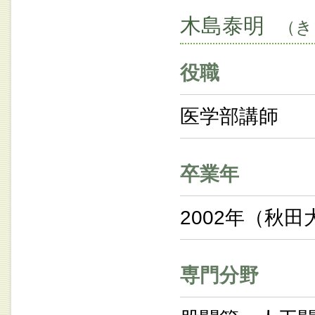
木島泰明
（き
役職
医学部講師
卒業年
2002年（秋田
専門分野