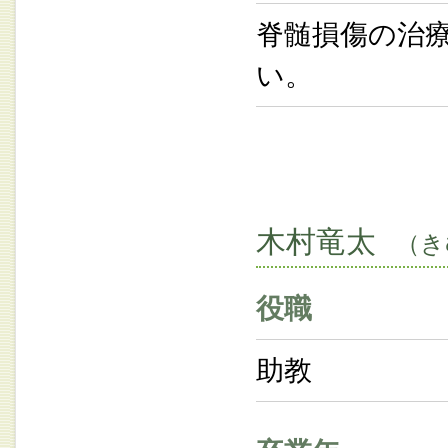
脊髄損傷の治
い。
木村竜太
（き
役職
助教