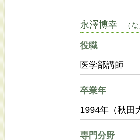
永澤博幸
（な
役職
医学部講師
卒業年
1994年（秋田
専門分野