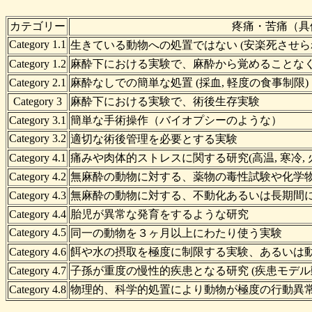
カテゴリー
疼痛・苦痛（具
Category 1.1
生きている動物への処置ではない (安楽死させら
Category 1.2
麻酔下における実験で、麻酔から覚めることな
Category 2.1
麻酔なしでの簡単な処置 (採血, 軽度の食事制限)
Category 3
麻酔下における実験で、術後生存実験
Category 3.1
簡単な手術操作（バイオプシーのような）
Category 3.2
適切な術後管理を必要とする実験
Category 4.1
痛みや肉体的ストレスに関する研究(高温, 寒冷, 火
Category 4.2
無麻酔の動物に対する、薬物の毒性試験や化学
Category 4.3
無麻酔の動物に対する、不動化あるいは長期間
Category 4.4
胎児が異常な発育をするような研究
Category 4.5
同一の動物を３ヶ月以上にわたり使う実験
Category 4.6
餌や水の摂取を極度に制限する実験、あるいは
Category 4.7
子孫が重度の慢性的疾患となる研究 (疾患モデ
Category 4.8
物理的、科学的処置により動物が極度の行動異